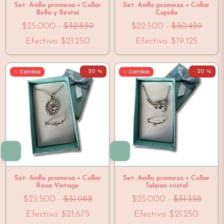
Set: Anillo promesa + Collar
Set: Anillo promesa + Collar
Bella y Bestia
Cupido
$25.000
-
$32.839
$22.500
-
$30.439
Efectivo
$21.250
Efectivo
$19.125
✨ Combos
✨ Combos
- 20 %
- 20 %
Set: Anillo promesa + Collar
Set: Anillo promesa + Collar
Rosa Vintage
Tulipan cristal
$25.500
-
$31.988
$25.000
-
$31.338
Efectivo
$21.675
Efectivo
$21.250