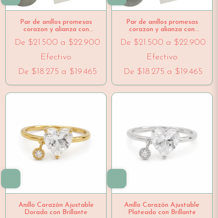
Par de anillos promesas
Par de anillos promesas
corazon y alianza con
corazon y alianza con
estuche dorados ajustables
estuche plateados ajustables
De
$21.500
a
$22.900
De
$21.500
a
$22.900
Efectivo
Efectivo
De
$18.275
a
$19.465
De
$18.275
a
$19.465
Anillo Corazón Ajustable
Anillo Corazón Ajustable
Dorado con Brillante
Plateado con Brillante