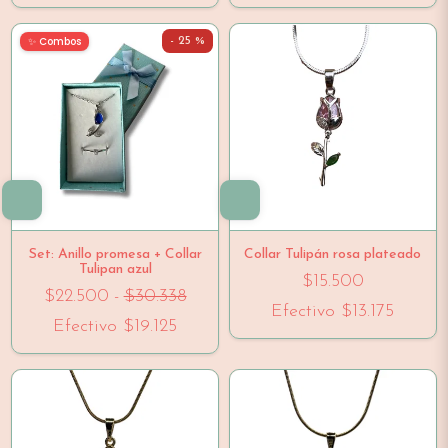
✨ Combos
- 25 %
Set: Anillo promesa + Collar
Collar Tulipán rosa plateado
Tulipan azul
$15.500
$22.500
-
$30.338
Efectivo
$13.175
Efectivo
$19.125