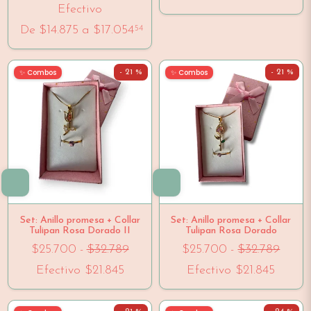
Efectivo
De
$14.875
a
$17.054
54
✨ Combos
✨ Combos
- 21 %
- 21 %
Set: Anillo promesa + Collar
Set: Anillo promesa + Collar
Tulipan Rosa Dorado II
Tulipan Rosa Dorado
$25.700
-
$32.789
$25.700
-
$32.789
Efectivo
$21.845
Efectivo
$21.845