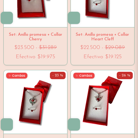
Set: Anillo promesa + Collar
Set: Anillo promesa + Collar
Cherry
Heart Cleff
$23.500
-
$31.289
$22.500
-
$29.089
Efectivo
$19.975
Efectivo
$19.125
✨ Combos
✨ Combos
- 23 %
- 26 %