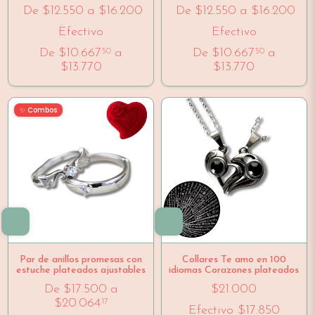
De
$12.550
a
$16.200
De
$12.550
a
$16.200
Efectivo
Efectivo
De
$10.667
a
De
$10.667
a
50
50
$13.770
$13.770
✨ Combos
Par de anillos promesas con
Collares Te amo en 100
estuche plateados ajustables
idiomas Corazones plateados
De
$17.500
a
$21.000
$20.064
17
Efectivo
$17.850