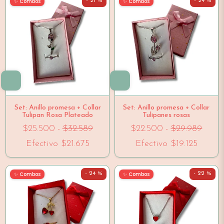
✨ Combos
✨ Combos
- 21 %
- 24 %
Set: Anillo promesa + Collar
Set: Anillo promesa + Collar
Tulipan Rosa Plateado
Tulipanes rosas
$25.500
-
$32.589
$22.500
-
$29.989
Efectivo
$21.675
Efectivo
$19.125
✨ Combos
✨ Combos
- 24 %
- 22 %