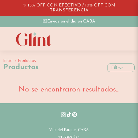
✨ 15% OFF CON EFECTIVO / 10% OFF CON
TRANSFERENCIA
💌Envios en el dia en CABA
Inicio
Productos
/
Productos
Filtrar
No se encontraron resultados...
Villa del Parque, CABA
1123930834