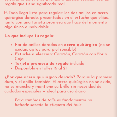
regalo que tiene significado real.
💌Todo llega listo para regalar: los dos anillos en acero
quirúrgico dorado, presentados en el estuche que elijas,
junto con una tarjeta promesa que hace del momento
algo único e inolvidable.
Lo que incluye tu regalo:
Par de anillos dorados en
acero quirúrgico
(no se
oxidan, aptos para piel sensible)
Estuche a elección:
Corazón, Corazón con flor o
Caja
Tarjeta promesa de regalo
incluida
Disponible en talles 16 al 21
¿Por qué acero quirúrgico dorado?
Porque la promesa
dura, y el anillo también. El acero quirúrgico no se oxida,
no se mancha y mantiene su brillo sin necesidad de
cuidados especiales — ideal para uso diario.
Para cambios de talle es fundamental no
haberle sacado la etiqueta del talle.