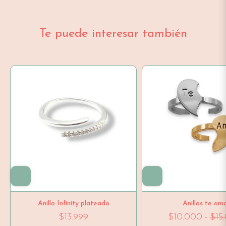
Te puede interesar también
Anillo Infinity plateado
Anillos te am
$13.999
$10.000
-
$15