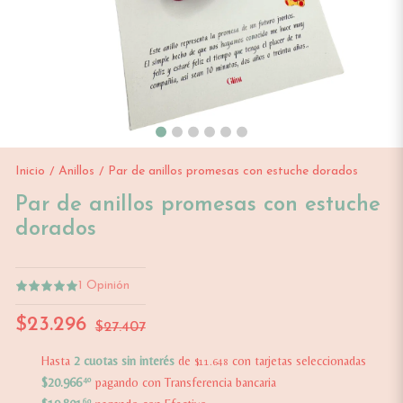
Inicio
Anillos
Par de anillos promesas con estuche dorados
/
/
Par de anillos promesas con estuche
dorados
1
Opinión
$23.296
$27.407
Hasta
2 cuotas sin interés
de
con tarjetas seleccionadas
$11.648
$20.966
40
pagando con Transferencia bancaria
60