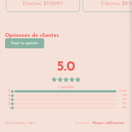
Efectivo
$11.899
Efectivo
$8.
15
Opiniones de clientes
Dejá tu opinión
5.0
1
opinión
5
100
%
4
0
%
3
0
%
2
0
%
1
0
%
Mostrando
1
de
1
Ordenar: