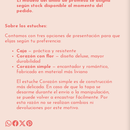
El modelo del anillo de promesa se asigna
según stock disponible al momento del
pedido.
Sobre los estuches:
Contamos con tres opciones de presentación para que
elijas según tu preferencia:
Caja
— práctica y resistente
Corazón con flor
— diseño deluxe, mayor
durabilidad
Corazón simple
— encantador y romántico,
fabricado en material más liviano
El estuche Corazón simple es de construcción
más delicada. En caso de que la tapa se
desarme durante el envío o la manipulación,
se puede volver a encastrar fácilmente. Por
esta razón no se realizan cambios ni
devoluciones por este motivo.