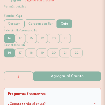
$19.801
pagando con Efectivo
Ver más detalles
Estuche:
Caja
Corazon
Corazon con flor
Caja
Talle cintillo/promesa:
16
16
17
18
19
20
21
Talle alianza:
16
16
17
18
19
20
21
22
Agregar al Carrito
Preguntas frecuentes
¿Cuánto tarda el envío?