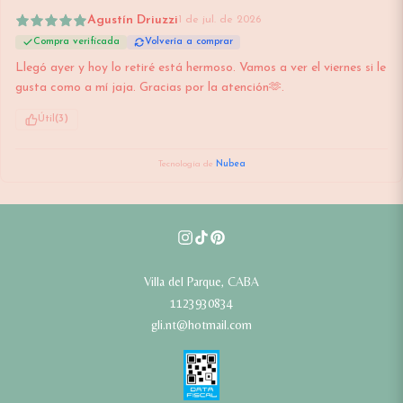
Agustín Driuzzi
1 de jul. de 2026
Compra verificada
Volvería a comprar
Llegó ayer y hoy lo retiré está hermoso. Vamos a ver el viernes si le 
gusta como a mí jaja. Gracias por la atención🫶.
Útil
(
3
)
Tecnología de
Nubea
Villa del Parque, CABA
1123930834
gli.nt@hotmail.com