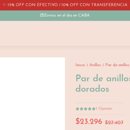
✨ 15% OFF CON EFECTIVO / 10% OFF CON TRANSFERENCIA
💌Envios en el dia en CABA
Inicio
Anillos
Par de anillo
/
/
Par de anill
dorados
1
Opinión
$23.296
$27.407