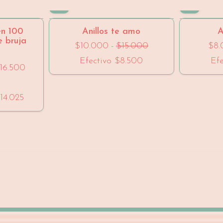
- 33 %
en 100
Anillos te amo
A
e bruja
$10.000
-
$15.000
$8
Efectivo
$8.500
Ef
16.500
14.025