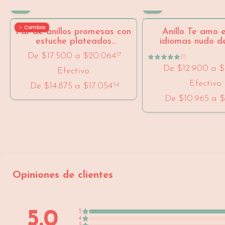
✨ Combos
Par de anillos promesas con
Anillo Te amo 
estuche plateados
idiomas nudo d
ajustables
De
$17.500
a
$20.064
17
(
1
)
De
$12.900
a
$
Efectivo
Efectivo
De
$14.875
a
$17.054
54
De
$10.965
a
$
Opiniones de clientes
5.0
5
4