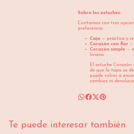
Sobre los estuches:
Contamos con tres opcion
preferencia:
Caja
— práctica y re
Corazón con flor
— 
Corazón simple
— e
liviano
El estuche Corazón 
de que la tapa se de
puede volver a encas
cambios ni devoluci
Te puede interesar también