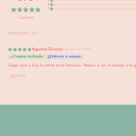
3
2
1
1
opinión
Mostrando
1
de
1
Agustín Driuzzi
1 de jul. de 2026
Compra verificada
Volvería a comprar
Llegó ayer y hoy lo retiré está hermoso. Vamos a ver el viernes si le
Útil
(
3
)