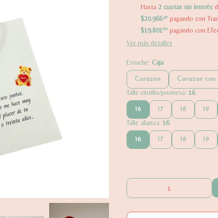
Hasta
2 cuotas sin interés
$20.966
40
pagando con Trans
$19.801
60
pagando con Efec
Ver más detalles
Estuche:
Caja
Corazon
Corazon con 
Talle cintillo/promesa:
16
16
17
18
19
Talle alianza:
16
16
17
18
19