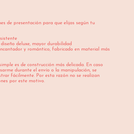
es de presentación para que elijas según tu
sistente
diseño deluxe, mayor durabilidad
ncantador y romántico, fabricado en material más
simple es de construcción más delicada. En caso
sarme durante el envío o la manipulación, se
trar fácilmente. Por esta razón no se realizan
ones por este motivo.