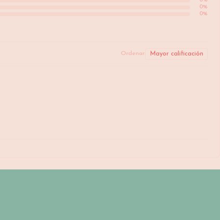
0
%
0
%
0
%
Ordenar: