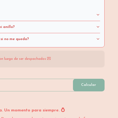
i anillo?
 si no me queda?
on luego de ser despachados 💌
Calcular
sa. Un momento para siempre. 💍