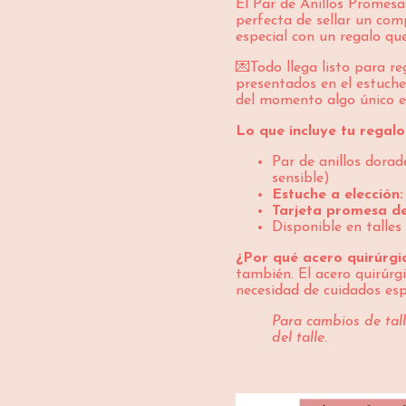
El Par de Anillos Promes
perfecta de sellar un com
especial con un regalo que
💌Todo llega listo para re
presentados en el estuche
del momento algo único e 
Lo que incluye tu regalo
Par de anillos dora
sensible)
Estuche a elección:
Tarjeta promesa d
Disponible en talles 
¿Por qué acero quirúrg
también. El acero quirúrg
necesidad de cuidados espe
Para cambios de tal
del talle.