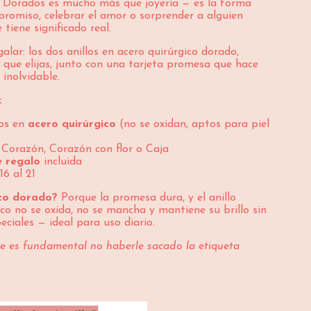
a Dorados es mucho más que joyería — es la forma
promiso, celebrar el amor o sorprender a alguien
 tiene significado real.
galar: los dos anillos en acero quirúrgico dorado,
 que elijas, junto con una tarjeta promesa que hace
inolvidable.
:
dos en
acero quirúrgico
(no se oxidan, aptos para piel
Corazón, Corazón con flor o Caja
e regalo
incluida
16 al 21
ico dorado?
Porque la promesa dura, y el anillo
ico no se oxida, no se mancha y mantiene su brillo sin
ciales — ideal para uso diario.
le es fundamental no haberle sacado la etiqueta