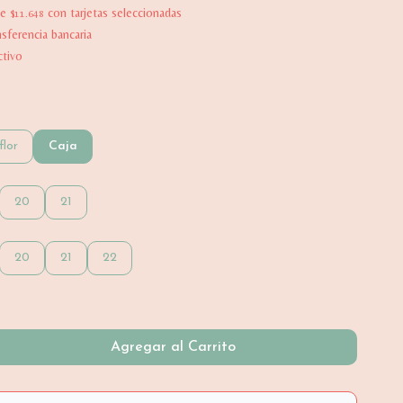
de
con tarjetas seleccionadas
$11.648
ferencia bancaria
tivo
flor
Caja
20
21
20
21
22
Agregar al Carrito