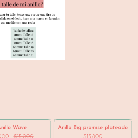
- 40 %
SIN STOCK
nillo Wave
Anillo Big promise plateado
000
-
$15.000
$13.800