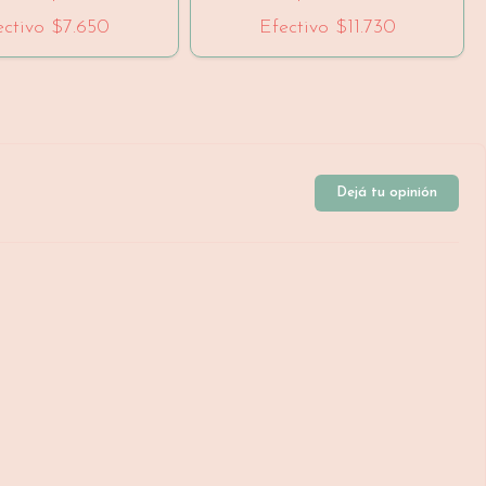
ectivo
$7.650
Efectivo
$11.730
Dejá tu opinión