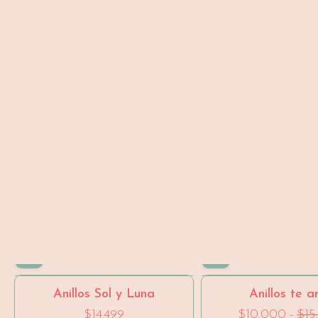
Anillos Sol y Luna
Anillos te 
$14.499
$10.000
-
$15