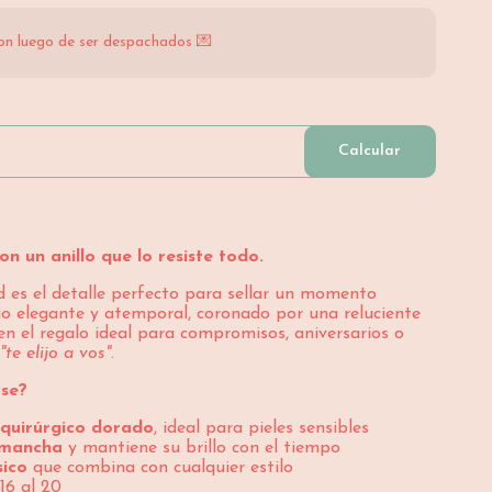
on luego de ser despachados 💌
Calcular
 un anillo que lo resiste todo.
d es el detalle perfecto para sellar un momento
ario elegante y atemporal, coronado por una reluciente
 en el regalo ideal para compromisos, aniversarios o
e
"te elijo a vos"
.
se?
 quirúrgico dorado
, ideal para pieles sensibles
e mancha
y mantiene su brillo con el tiempo
sico
que combina con cualquier estilo
 16 al 20