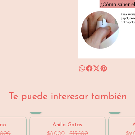
Te puede interesar también
- 33 %
- 40 %
amo
Anillo Gotas
A
.000
$8.000
-
$13.500
$9.