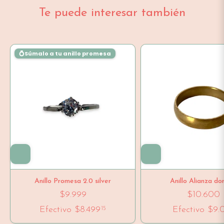
Te puede interesar también
💍Súmalo a tu anillo promesa
Anillo Promesa 2.0 silver
Anillo Alianza d
$9.999
$10.600
Efectivo
$8.499
Efectivo
$9.
15