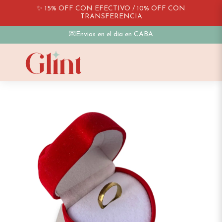
✨ 15% OFF CON EFECTIVO / 10% OFF CON
TRANSFERENCIA
💌Envios en el dia en CABA