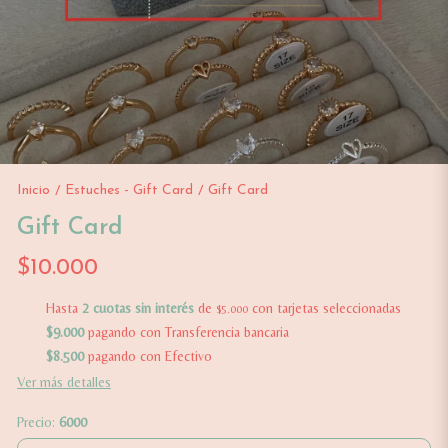
Inicio
Estuches - Gift Card
Gift Card
/
/
Gift Card
$10.000
Hasta
2 cuotas sin interés
de
con tarjetas seleccionadas
$5.000
$9.000
pagando con Transferencia bancaria
$8.500
pagando con Efectivo
Ver más detalles
Precio:
6000