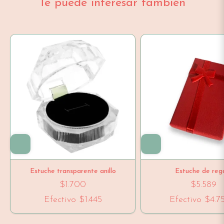
Te puede interesar también
Estuche transparente anillo
Estuche de reg
$1.700
$5.589
Efectivo
$1.445
Efectivo
$4.7