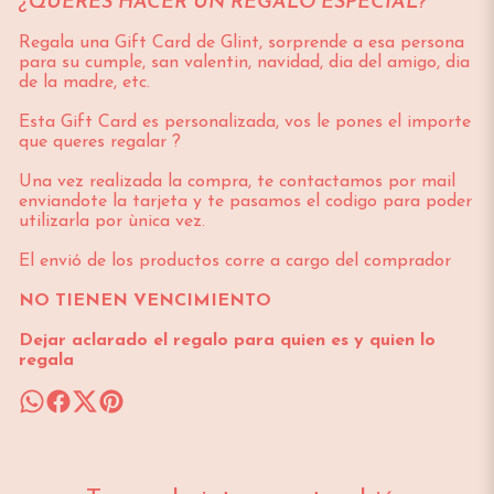
¿QUERES HACER UN REGALO ESPECIAL?
Regala una Gift Card de Glint, sorprende a esa persona
para su cumple, san valentin, navidad, dia del amigo, dia
de la madre, etc.
Esta Gift Card es personalizada, vos le pones el importe
que queres regalar ?
Una vez realizada la compra, te contactamos por mail
enviandote la tarjeta y te pasamos el codigo para poder
utilizarla por ùnica vez.
El envió de los productos corre a cargo del comprador
NO TIENEN VENCIMIENTO
Dejar aclarado el regalo para quien es y quien lo
regala