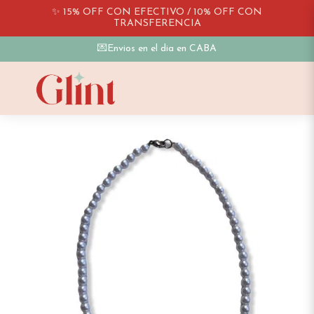
✨ 15% OFF CON EFECTIVO / 10% OFF CON
TRANSFERENCIA
💌Envios en el dia en CABA