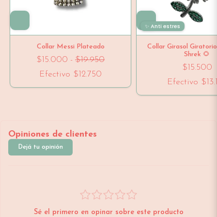
✨ Anti estres
Collar Messi Plateado
Collar Girasol Giratori
Shrek 🌻
$15.000
-
$19.950
$15.500
Efectivo
$12.750
Efectivo
$13.
Opiniones de clientes
Dejá tu opinión
Sé el primero en opinar sobre este producto