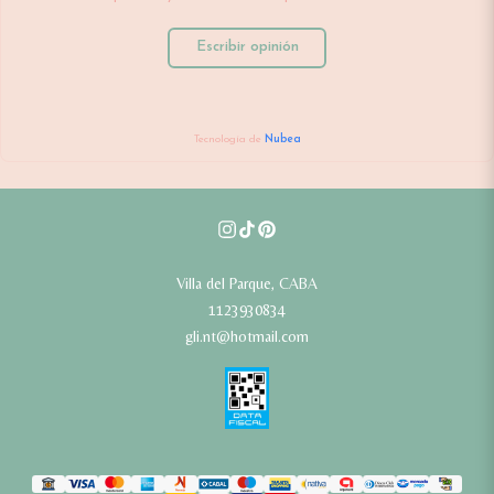
Escribir opinión
Tecnología de
Nubea
Villa del Parque, CABA
1123930834
gli.nt@hotmail.com