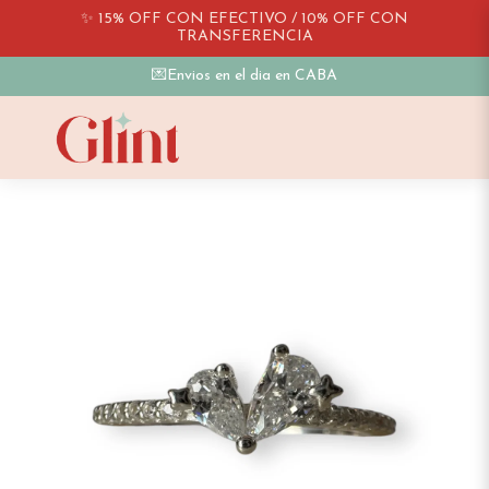
✨ 15% OFF CON EFECTIVO / 10% OFF CON
TRANSFERENCIA
💌Envios en el dia en CABA