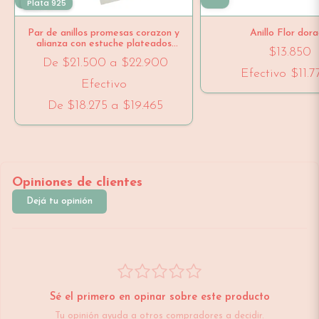
Plata 925
Par de anillos promesas corazon y
Anillo Flor dor
alianza con estuche plateados
$13.850
ajustables
De
$21.500
a
$22.900
Efectivo
$11.7
Efectivo
De
$18.275
a
$19.465
Opiniones de clientes
Dejá tu opinión
Sé el primero en opinar sobre este producto
Tu opinión ayuda a otros compradores a decidir.