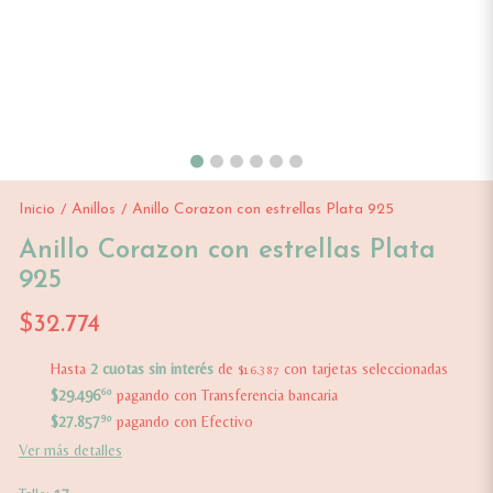
Inicio
Anillos
Anillo Corazon con estrellas Plata 925
/
/
Anillo Corazon con estrellas Plata
925
$32.774
Hasta
2 cuotas sin interés
de
con tarjetas seleccionadas
$16.387
$29.496
60
pagando con Transferencia bancaria
$27.857
90
pagando con Efectivo
Ver más detalles