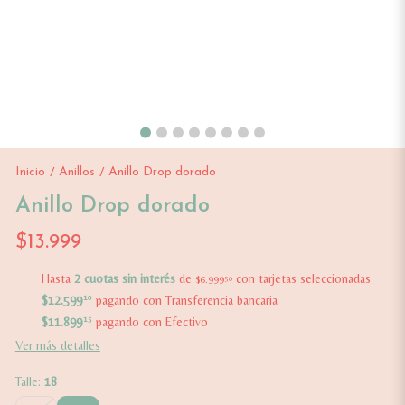
Inicio
Anillos
Anillo Drop dorado
/
/
Anillo Drop dorado
$13.999
Hasta
2 cuotas sin interés
de
con tarjetas seleccionadas
$6.999
50
$12.599
10
pagando con Transferencia bancaria
$11.899
15
pagando con Efectivo
Ver más detalles
Talle:
18