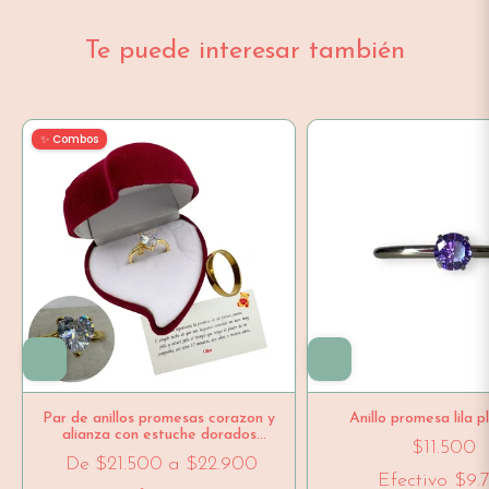
Te puede interesar también
✨ Combos
Par de anillos promesas corazon y
Anillo promesa lila 
alianza con estuche dorados
$11.500
ajustables
De
$21.500
a
$22.900
Efectivo
$9.