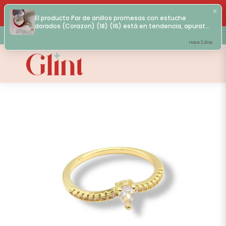
✨ 15% OFF CON EFECTIVO / 10% OFF CON
TRANSFERENCIA
El producto Par de anillos promesas con estuche
dorados (Corazon) (18) (16) está en tendencia, apurate
para que no se acabe el stock!
💌Envios en el dia en CABA
Hace 2 días