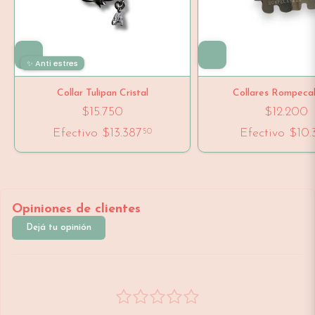
✨ Anti estres
Collar Tulipan Cristal
Collares Rompeca
$15.750
$12.200
Efectivo
$13.387
Efectivo
$10.
50
Opiniones de clientes
Dejá tu opinión