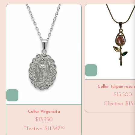
Collar Tulipán rosa
$15.500
Efectivo
$13.
Collar Virgencita
$13.350
Efectivo
$11.347
50