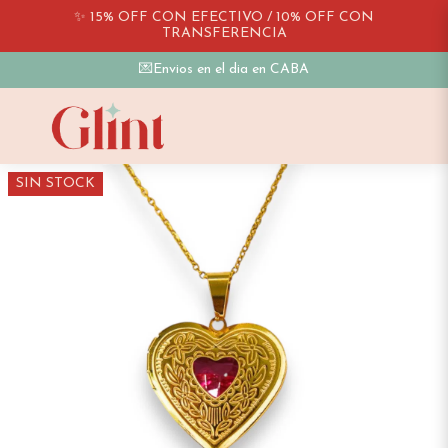
✨ 15% OFF CON EFECTIVO / 10% OFF CON
TRANSFERENCIA
💌Envios en el dia en CABA
SIN STOCK