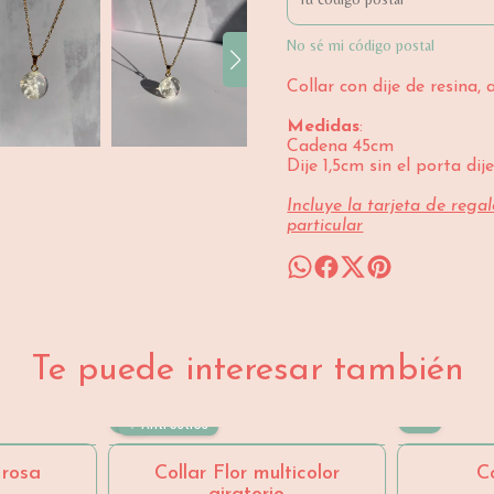
No sé mi código postal
Collar con dije de resina,
Medidas
:
Cadena 45cm
Dije 1,5cm sin el porta dij
Incluye la tarjeta de rega
particular
Te puede interesar también
✨ Anti estres
 rosa
Collar Flor multicolor
C