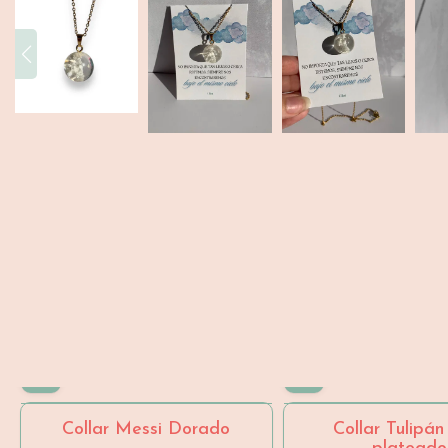
- 26 %
Collar Messi Dorado
Collar Tulipán