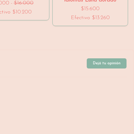
idiomas Luna dorado
.000
-
$16.000
$15.600
ctivo
$10.200
Efectivo
$13.260
Dejá tu opinión