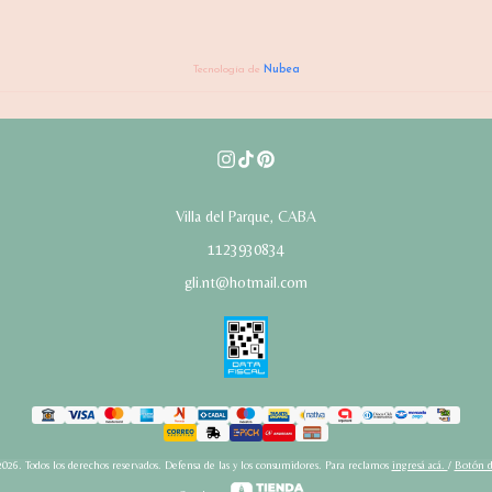
Tecnología de
Nubea
Villa del Parque, CABA
1123930834
gli.nt@hotmail.com
2026. Todos los derechos reservados. Defensa de las y los consumidores. Para reclamos
ingresá acá.
/
Botón d