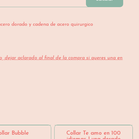
 acero dorado y cadena de acero quirurgico
e
lo, dejar aclarado al final de la compra si queres una en
- 25 %
SIN STOCK
ollar Bubble
Collar Te amo en 100