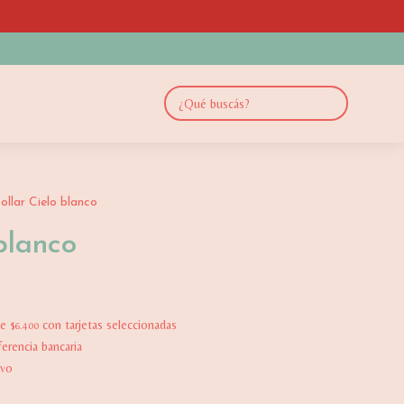
ollar Cielo blanco
blanco
de
con tarjetas seleccionadas
$6.400
erencia bancaria
ivo