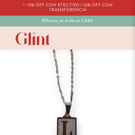
✨ 15% OFF CON EFECTIVO / 10% OFF CON
TRANSFERENCIA
💌Envios en el dia en CABA