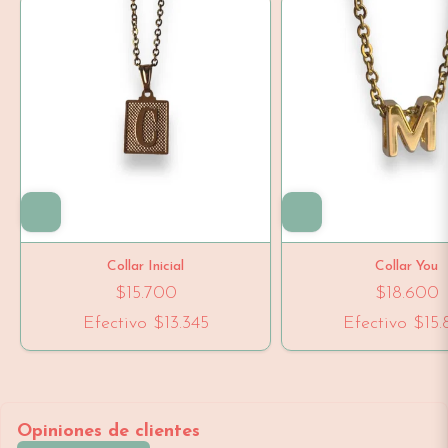
Collar Inicial
Collar You
$15.700
$18.600
Efectivo
$13.345
Efectivo
$15.
Opiniones de clientes